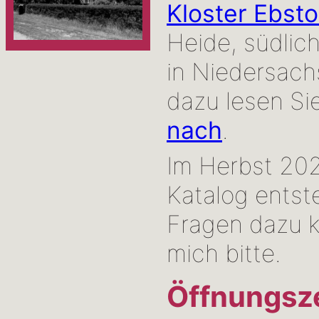
Kloster Ebsto
Heide, südlic
in Niedersach
dazu lesen Si
nach
.
Im Herbst 202
Katalog entst
Fragen dazu k
mich bitte.
Öffnungsze