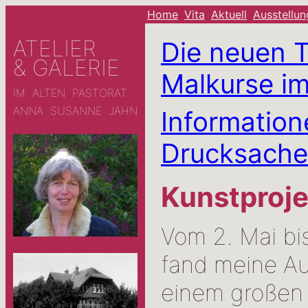
Home
Vita
Aktuell
Ausstellu
ATELIER
Die neuen 
& GALERIE
Malkurse im
IM ALTEN PASTORAT
ANNA SUSANNE JAHN
Informatio
Drucksache
Kunstproje
Vom 2. Mai bi
fand meine Au
einem großen 