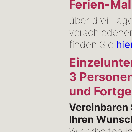
Ferien-Mal
über drei Tag
verschieden
finden Sie
hie
Einzelunter
3 Personen
und Fortge
Vereinbaren 
Ihren Wunsc
Wir arbeiten i